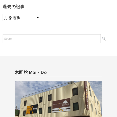
過去の記事
過
去
の
記
事
木匠館 Mai・Do