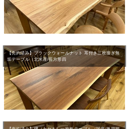
【売約済み】ブラックウォールナット 耳付き三枚接ぎ無
垢テーブル（北米産/長方形四
【売約済み】欅（ケヤキ）一枚板テーブル（国産/兼用脚