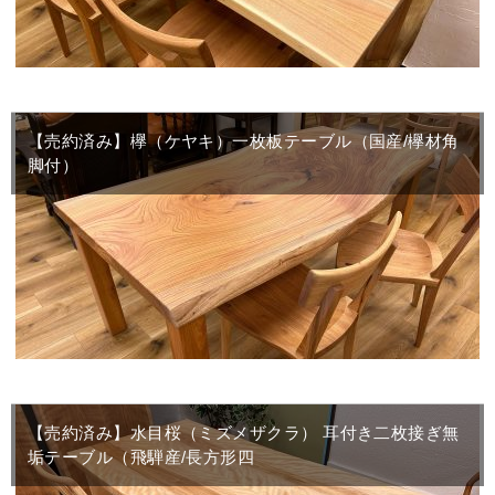
【売約済み】欅（ケヤキ）一枚板テーブル（国産/欅材角
脚付）
【売約済み】水目桜（ミズメザクラ） 耳付き二枚接ぎ無
垢テーブル（飛騨産/長方形四