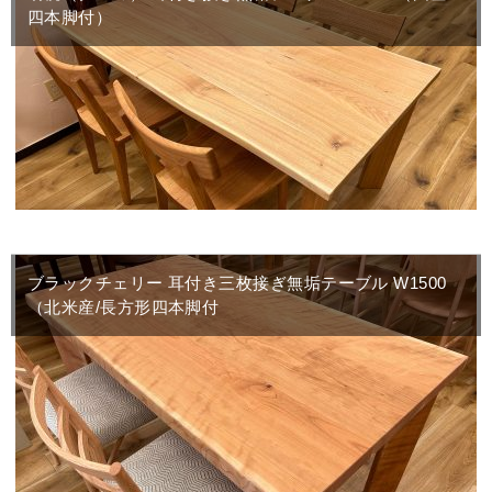
四本脚付）
ブラックチェリー 耳付き三枚接ぎ無垢テーブル W1500
（北米産/長方形四本脚付