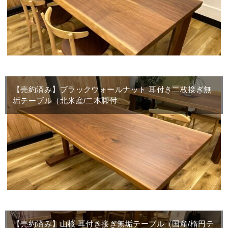
【売約済み】ブラックウォールナット 耳付き二枚接ぎ無
垢テーブル（北米産/二本脚付
【売約済み】山桜 耳付き接ぎ無垢テーブル（国産/楕円テ