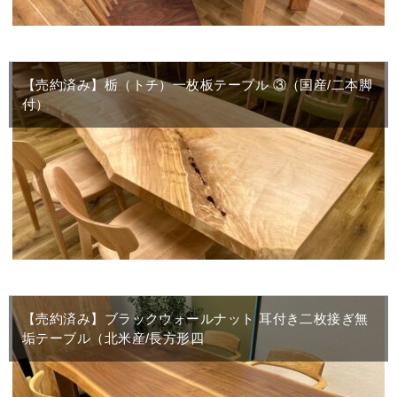
【売約済み】栃（トチ）一枚板テーブル ③（国産/二本脚
付）
【売約済み】ブラックウォールナット 耳付き二枚接ぎ無
垢テーブル（北米産/長方形四