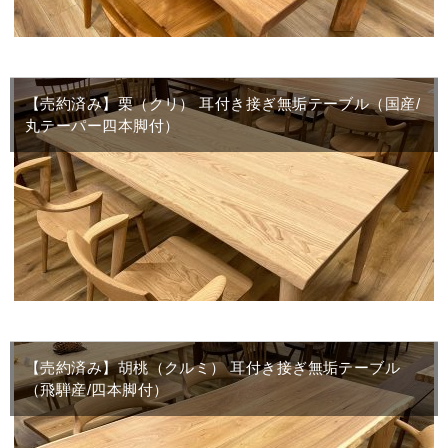
【売約済み】栗（クリ） 耳付き接ぎ無垢テーブル（国産/
丸テーパー四本脚付）
【売約済み】胡桃（クルミ） 耳付き接ぎ無垢テーブル
（飛騨産/四本脚付）