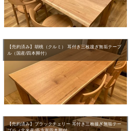
【売約済み】胡桃（クルミ） 耳付き三枚接ぎ無垢テーブ
ル（国産/四本脚付）
【売約済み】ブラックチェリー 耳付き三枚接ぎ無垢テー
ブル（北米産/長方形四本脚付