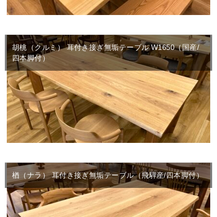
胡桃（クルミ） 耳付き接ぎ無垢テーブル W1650（国産/
四本脚付）
楢（ナラ） 耳付き接ぎ無垢テーブル（飛騨産/四本脚付）