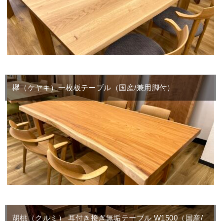
欅（ケヤキ）一枚板テーブル（国産/兼用脚付）
胡桃（クルミ） 耳付き接ぎ無垢テーブル W1500（国産/