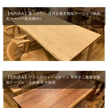
【売約済み】栗（クリ） 耳付き接ぎ無垢テーブル（国産/
丸テーパー四本脚付）
【売約済み】ブラックウォールナット 耳付き二枚接ぎ無
垢テーブル（北米産/長方形四