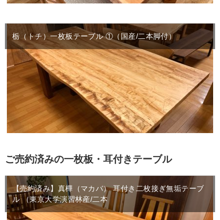
栃（トチ）一枚板テーブル ①（国産/二本脚付）
ご売約済みの一枚板・耳付きテーブル
【売約済み】真樺（マカバ） 耳付き二枚接ぎ無垢テーブ
ル （東京大学演習林産/二本