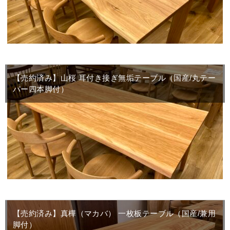
【売約済み】山桜 耳付き接ぎ無垢テーブル（国産/丸テー
パー四本脚付）
【売約済み】真樺（マカバ） 一枚板テーブル（国産/兼用
脚付）