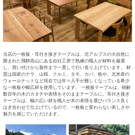
当店の一枚板・耳付き接ぎテーブルは、北アルプスの大自然に
囲まれた飛騨高山にある自社工房で熟練の職人が材料を厳選
し、買い付けから製作まで一貫して行い造り上げています。
材
質は国産のナラ、山桜、クルミ、タモ、カバ、栃や、北米産の
ウォールナットなど現在では年々入手が難しくなっている希少
な一枚板や幅広材を使用しています。
一枚板テーブルは、樹齢
数百年の木のカタチや表情をそのままテーブルに。耳付き接ぎ
テーブルは、幅の広い材を職人が木の表情を選びバランス良く
はぎ合わせて仕上げているので、一枚板と変わらない美しさや
魅力を感じていただけます。