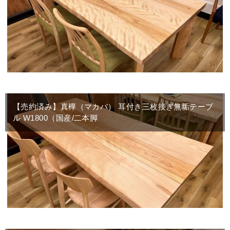
【売約済み】真樺（マカバ） 耳付き三枚接ぎ無垢テーブ
ル W1800（国産/二本脚