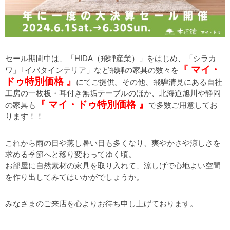
セール期間中は、「HIDA（飛騨産業）」をはじめ、「シラカ
『 マイ・
ワ」｢イバタインテリア」など飛騨の家具の数々を
ドゥ
特別価格 』
にてご提供。その他、飛騨清見にある自社
工房の一枚板・耳付き無垢テーブルのほか、北海道旭川や静岡
『 マイ・ドゥ
特別価格 』
の家具も
で多数ご用意してお
ります！！
これから雨の日や蒸し暑い日も多くなり、爽やかさや涼しさを
求める季節へと移り変わってゆく頃。
お部屋に自然素材の家具を取り入れて、涼しげで心地よい空間
を作り出してみてはいかがでしょうか。
みなさまのご来店を心よりお待ち申し上げております。