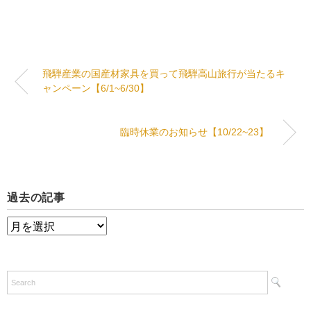
飛騨産業の国産材家具を買って飛騨高山旅行が当たるキ
ャンペーン【6/1~6/30】
臨時休業のお知らせ【10/22~23】
過去の記事
過
去
の
記
事