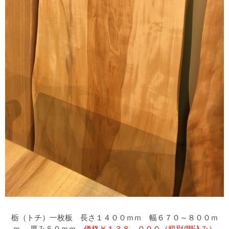
栃（トチ）一枚板 長さ１４００ｍｍ 幅６７０～８００ｍ
ｍ 厚み５０ｍｍ
価格￥１３８，０００（税別/脚込み）