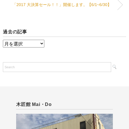
「2017 大決算セール！！」開催します。【6/1~6/30】
過去の記事
過
去
の
記
事
木匠館 Mai・Do