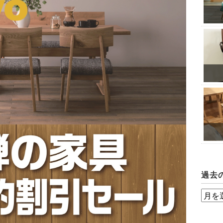
過去
過
去
の