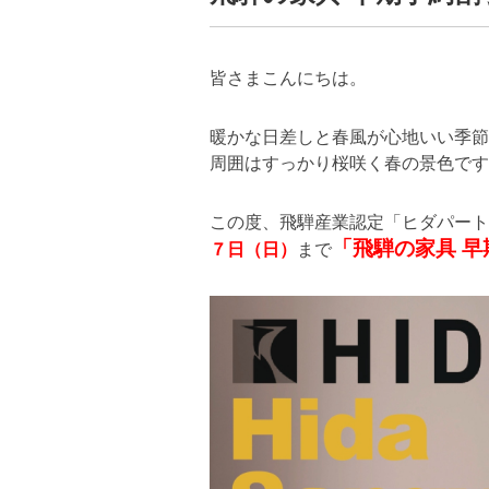
皆さまこんにちは。
暖かな日差しと春風が心地いい季節
周囲はすっかり桜咲く春の景色です
この度、飛騨産業認定「ヒダパー
「飛騨の家具 
７日（日）
まで