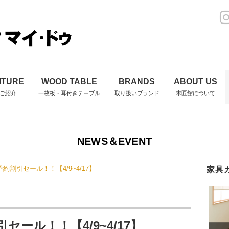
ITURE
WOOD TABLE
BRANDS
ABOUT US
ご紹介
一枚板・耳付きテーブル
取り扱いブランド
木匠館について
NEWS＆EVENT
約割引セール！！【4/9~4/17】
家具
セール！！【4/9~4/17】