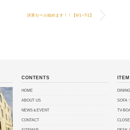
決算セール始めます！！【6/1~7/1】
CONTENTS
ITE
HOME
DINI
ABOUT US
SOFA
NEWS＆EVENT
TV-B
CONTACT
CLOS
SITEMAP
DESK