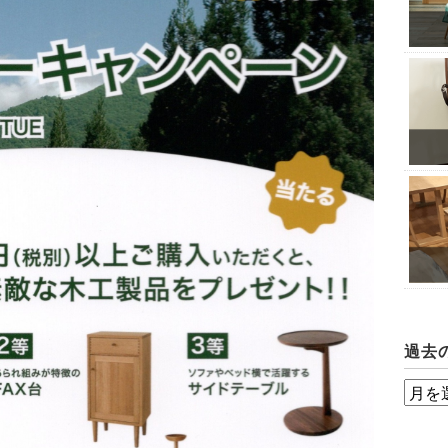
過去
過
去
の