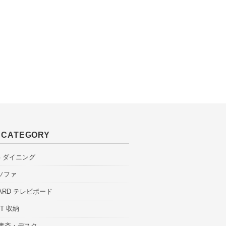
M CATEGORY
NG ダイニング
 ソファ
OARD テレビボード
ET 収納
 書斎・デスク