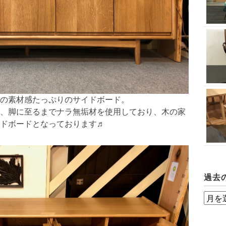
の素材感たっぷりのサイドボード。
、脚に至るまでナラ無垢材を使用しており、木の家
ドボードとなっております♬
過去
過
去
の