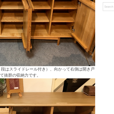
記
事
３段はスライドレール付き）、向かって右側は開き戸
て抜群の収納力です。