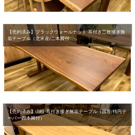
【売約済み】ブラックウォールナット 耳付き二枚接ぎ無
垢テーブル（北米産/二本脚付
【売約済み】山桜 耳付き接ぎ無垢テーブル（国産/楕円テ
ーパー四本脚付）