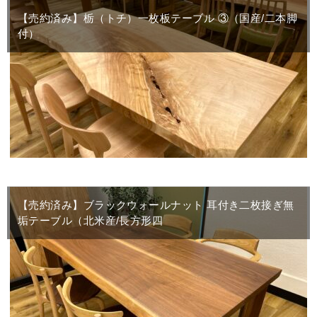
【売約済み】栃（トチ）一枚板テーブル ③（国産/二本脚
付）
【売約済み】ブラックウォールナット 耳付き二枚接ぎ無
垢テーブル（北米産/長方形四