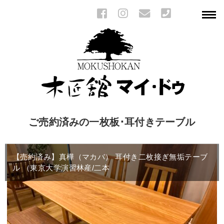
ご売約済みの一枚板･耳付きテーブル
【売約済み】真樺（マカバ） 耳付き二枚接ぎ無垢テーブ
ル （東京大学演習林産/二本