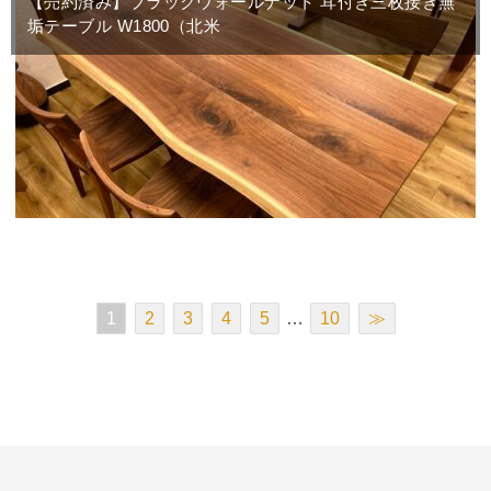
【売約済み】ブラックウォールナット 耳付き三枚接ぎ無
垢テーブル W1800（北米
1
2
3
4
5
…
10
≫