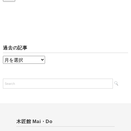
過去の記事
過
去
の
記
事
木匠館 Mai・Do