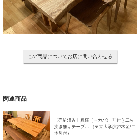
この商品についてお
店に問い合わせる
関連商品
【売約済み】真樺（マカバ） 耳付き二枚
接ぎ無垢テーブル （東京大学演習林産/二
本脚付）