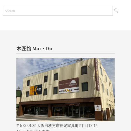
の
記
事
木匠館 Mai・Do
〒573-0102 大阪府枚方市長尾家具町2丁目12-14