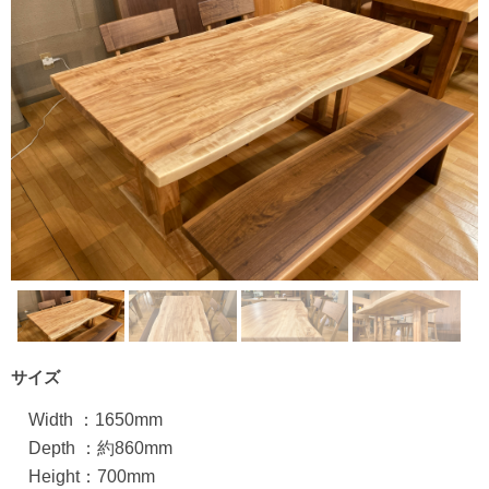
サイズ
Width ：1650mm
Depth ：約860mm
Height：700mm