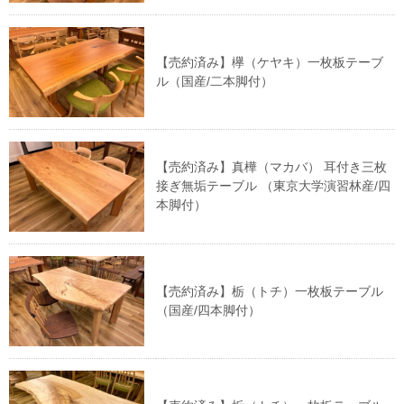
【売約済み】欅（ケヤキ）一枚板テーブ
ル（国産/二本脚付）
【売約済み】真樺（マカバ） 耳付き三枚
接ぎ無垢テーブル （東京大学演習林産/四
本脚付）
【売約済み】栃（トチ）一枚板テーブル
（国産/四本脚付）