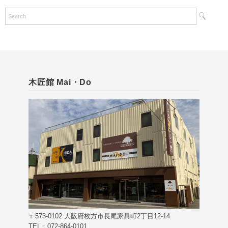
の
記
事
木匠館 Mai・Do
〒573-0102 大阪府枚方市長尾家具町2丁目12-14
TEL：072-864-0101